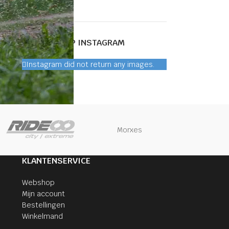
VOLG ONS OP INSTAGRAM
Instagram did not return any images.
Morxes
KLANTENSERVICE
Webshop
Mijn account
Bestellingen
Winkelmand