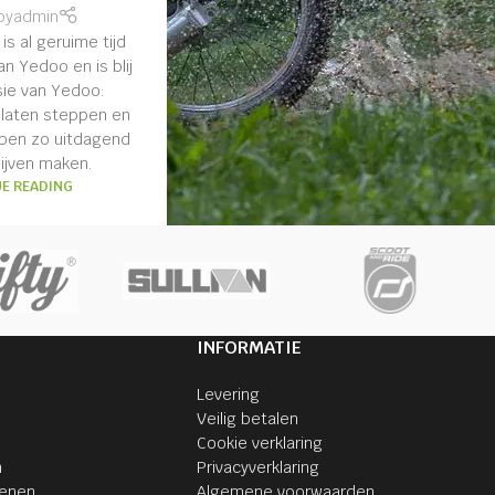
by
admin
is al geruime tijd
n Yedoo en is blij
ie van Yedoo:
 laten steppen en
pen zo uitdagend
lijven maken.
E READING
INFORMATIE
Levering
Veilig betalen
Cookie verklaring
n
Privacyverklaring
senen
Algemene voorwaarden