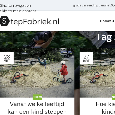
Skip to navigation
gratis verzending vanaf €50,
Skip to main content
Home
St
Tag
28
27
MRT
MRT
NIEUW
N
Vanaf welke leeftijd
Hoe ki
kan een kind steppen
kind