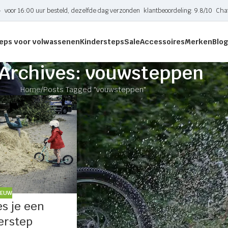
-
voor 16:00 uur besteld, dezelfde dag verzonden
klantbeoordeling: 9.8/10
Cha
eps voor volwassenen
Kindersteps
Sale
Accessoires
Merken
Blog
 Archives: vouwsteppen
Home
Posts Tagged "vouwsteppen"
IEUW
es je een
erstep