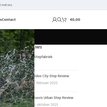
t met ons
s
Contact
€
0,00
LAATSTE NIEUWS
E Steps van de Stepfabriek
1 juli 2022
Yedoo City Step Review
12 februari 2022
Crussis Urban Step Review
26 oktober 2021