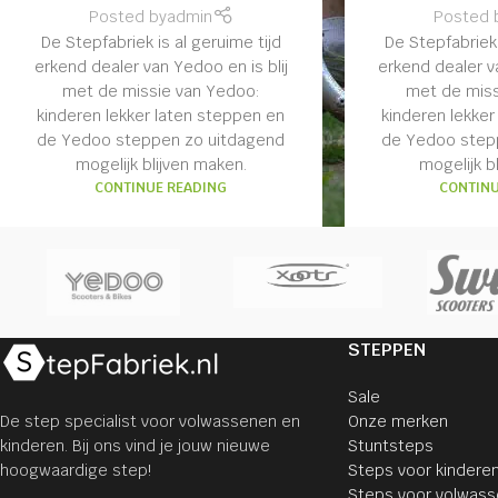
Posted by
admin
Posted 
De Stepfabriek is al geruime tijd
De Stepfabriek 
erkend dealer van Yedoo en is blij
erkend dealer va
met de missie van Yedoo:
met de miss
kinderen lekker laten steppen en
kinderen lekker
de Yedoo steppen zo uitdagend
de Yedoo step
mogelijk blijven maken.
mogelijk b
CONTINUE READING
CONTINU
STEPPEN
Sale
De step specialist voor volwassenen en
Onze merken
kinderen. Bij ons vind je jouw nieuwe
Stuntsteps
hoogwaardige step!
Steps voor kindere
Steps voor volwas