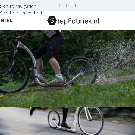
Skip to navigation
Skip to main content
MENU
Tag Archives: voetplank
Home
Posts Tagged "voetplank"