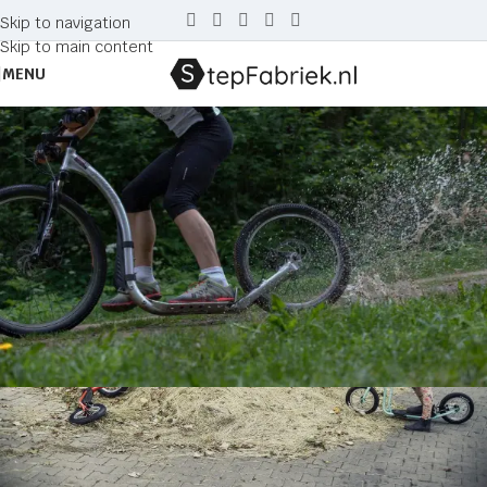
Skip to navigation
Skip to main content
MENU
Tag Archives: driewielersteps
Home
Posts Tagged "driewielersteps"