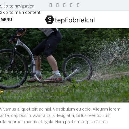
Skip to navigation
Skip to main content
MENU
Yedoo
Home
Yedoo
Yedoo steps
Pellentesque egestas, neque sit amet convallis pulvinar, justo
nulla eleifend augue, ac auctor orci leo non est. Vestibulum
fringilla pede sit amet augue. Proin sapien ipsum, porta a, auctor
quis, euismod ut, mi. Nam at tortor in tellus interdum sagittis.
Vestibulum dapibus nunc ac augue.
Vivamus aliquet elit ac nisl. Vestibulum eu odio. Aliquam lorem
ante, dapibus in, viverra quis, feugiat a, tellus. Vestibulum
ullamcorper mauris at ligula. Nam pretium turpis et arcu.