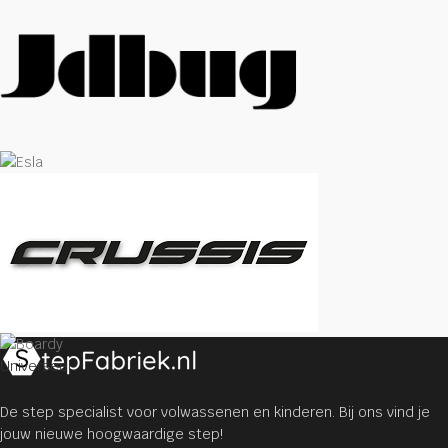
Universeel
De step specialist voor volwassenen en kinderen. Bij ons vind je
jouw nieuwe hoogwaardige step!