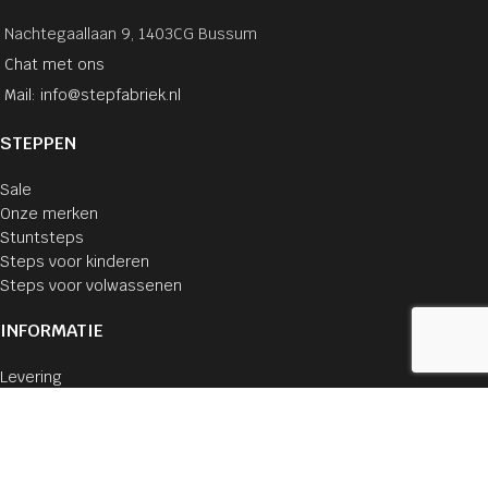
Nachtegaallaan 9, 1403CG Bussum
Chat met ons
Mail: info@stepfabriek.nl
STEPPEN
Sale
Onze merken
Stuntsteps
Steps voor kinderen
Steps voor volwassenen
INFORMATIE
Levering
Veilig betalen
Cookie verklaring
Privacyverklaring
Algemene voorwaarden