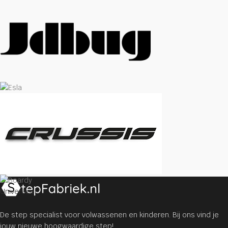
Universeel
De step specialist voor volwassenen en kinderen. Bij ons vind je
jouw nieuwe hoogwaardige step!