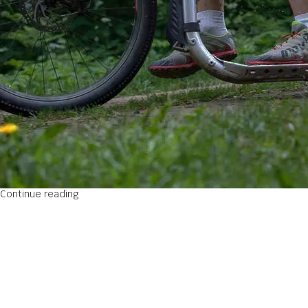
01
jan
Nieuw
Yedoo Mula step
Posted by
admin
17 oktober 2021
De Yedoo Mula step 2016 Voor de stoere
steppers! De Stepfabriek introduceert de
Yedoo Mula step 20/16 bijna
onverwoestbare machi...
Continue reading