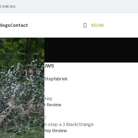
t met ons
Blogs
Contact
€
0,00
LAATSTE NIEUWS
E Steps van de Stepfabriek
1 juli 2022
Yedoo City Step Review
12 februari 2022
Crussis Urban Step Review