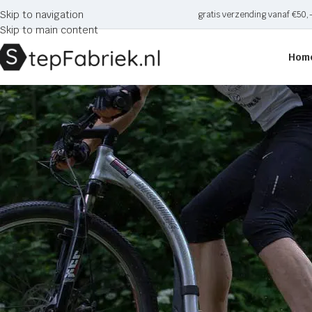
Skip to navigation
gratis verzending vanaf €50,
Skip to main content
Hom
Tag Archives: mula 20/16
Home
Posts Tagged "mula 20/16"