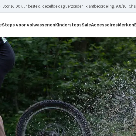
-
voor 16:00 uur besteld, dezelfde dag verzonden
klantbeoordeling: 9.8/10
Cha
e
Steps voor volwassenen
Kindersteps
Sale
Accessoires
Merken