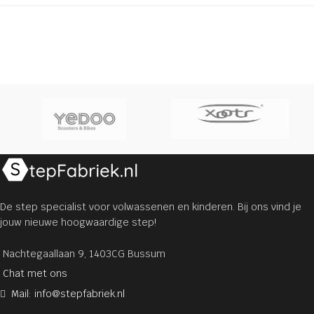
De step specialist voor volwassenen en kinderen. Bij ons vind je
jouw nieuwe hoogwaardige step!
Nachtegaallaan 9, 1403CG Bussum
Chat met ons
Mail: info@stepfabriek.nl