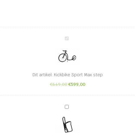
Kickbike
Sport
Max
step
Dit artikel:
Kickbike Sport Max step
€
649,00
€
599,00
Universele
Bidonhouder
zwart