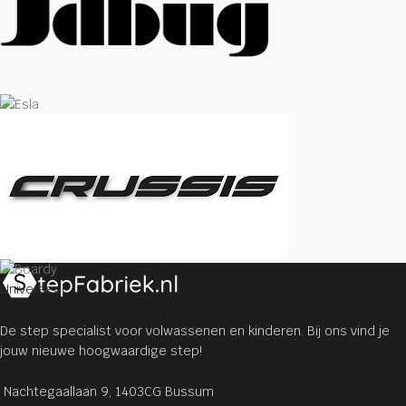
Universeel
De step specialist voor volwassenen en kinderen. Bij ons vind je
jouw nieuwe hoogwaardige step!
Nachtegaallaan 9, 1403CG Bussum