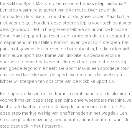
De Kickbike Sport Max step, een stoere
fitness step
, nietwaar?
Een step waarmee je geniet van elke route. Over zowel de
fietspaden, de klinkers in de stad of de gravelpaden. Maar laat je
niet voor de gek houden, deze stoere step is voor toch echt voor
alles gebouwd. Het in hoogte verstelbare stuur van de Kickbike
Sport Max step geeft je tevens de ruimte om de step sportief of
ontspannend af te stellen. Kortom, even de stad in steppen, het
park in of gewoon lekker even de buitenlucht in, het kan allemaal!
Het nieuwe Sport Max frame van Kickbike is speciaal voor de
sportieve recreant ontworpen, dit resulteert erin dat deze step
een goede ergonomie heeft. De Sport Max is een sportieve tour
en allround Kickbike voor de sportieve recreant die sneller en
lichter wil steppen ten opzichte van de Kickbike Sport G4.
Het supersterke aluminium frame in combinatie met de aluminium
voorvork maken deze step een bijna onverwoestbare machine. Je
kunt er alle kanten mee op dankzij de superieure mobiliteit. Met
deze step merk je weinig van oneffenheden in het wegdek. Een
step die je ook eenvoudig meeneemt naar het centrum, want de
step past ook in het fietsenrek.