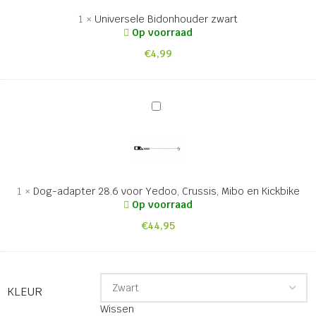
1
×
Universele Bidonhouder zwart
Op voorraad
€
4,99
Dog-
adapter
28.6
voor
Yedoo,
Crussis,
1
×
Dog-adapter 28.6 voor Yedoo, Crussis, Mibo en Kickbike
Mibo
Op voorraad
en
€
44,95
Kickbike
KLEUR
Wissen