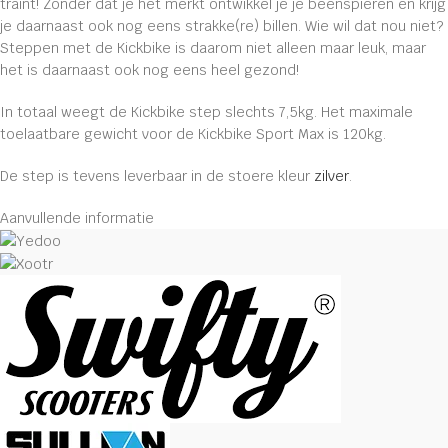
traint! Zonder dat je het merkt ontwikkel je je beenspieren en krijg
je daarnaast ook nog eens strakke(re) billen. Wie wil dat nou niet?
Steppen met de Kickbike is daarom niet alleen maar leuk, maar
het is daarnaast ook nog eens heel gezond!
In totaal weegt de Kickbike step slechts 7,5kg. Het maximale
toelaatbare gewicht voor de Kickbike Sport Max is 120kg.
De step is tevens leverbaar in de stoere kleur
zilver
.
Aanvullende informatie