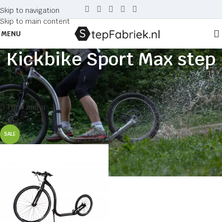
Skip to navigation
Skip to main content
MENU
Kickbike Sport Max step
Home
Producten getagged “Kickbike Sport Max step”
Enig resultaat
Toon menu
SALE