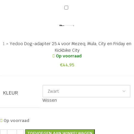
Yedoo
Dog-
adapter
25.4
voor
Mezeq,
1
×
Yedoo Dog-adapter 25.4 voor Mezeq, Mula, City en Friday en
Mula,
Kickbike City
City
Op voorraad
en
€
44,95
Friday
en
Kickbike
City
KLEUR
Wissen
Op voorraad
TOEVOEGEN AAN WINKELWAGEN