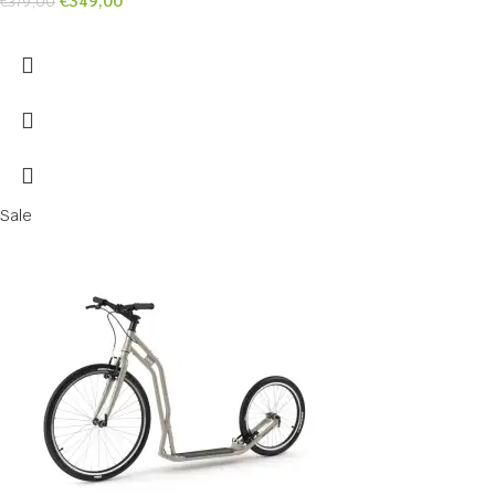
€
349,00
€
379,00
Sale