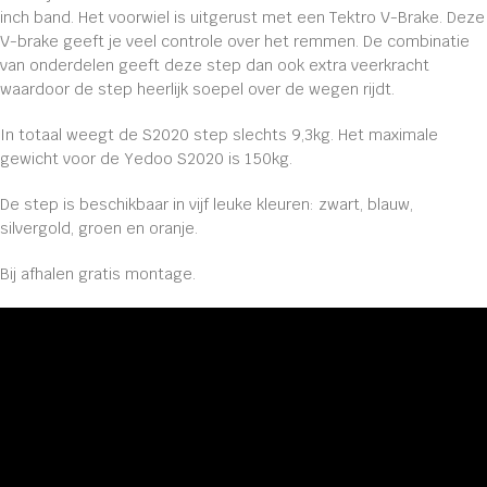
inch band. Het voorwiel is uitgerust met een Tektro V-Brake. Deze
V-brake geeft je veel controle over het remmen. De combinatie
van onderdelen geeft deze step dan ook extra veerkracht
waardoor de step heerlijk soepel over de wegen rijdt.
In totaal weegt de S2020 step slechts 9,3kg. Het maximale
gewicht voor de Yedoo S2020 is 150kg.
De step is beschikbaar in vijf leuke kleuren: zwart, blauw,
silvergold, groen en oranje.
Bij afhalen gratis montage.