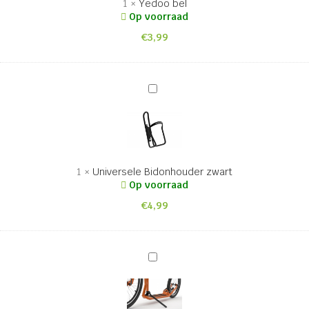
1
×
Yedoo bel
Op voorraad
€
3,99
Universele
Bidonhouder
zwart
1
×
Universele Bidonhouder zwart
Op voorraad
€
4,99
Standaard
voor
de
stalen