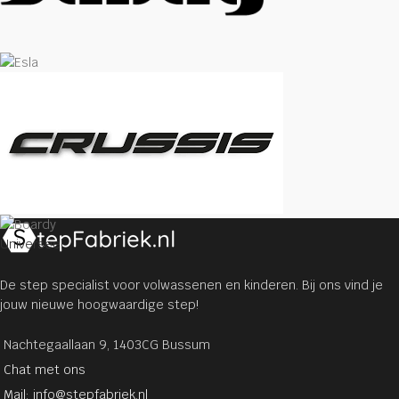
Universeel
De step specialist voor volwassenen en kinderen. Bij ons vind je
jouw nieuwe hoogwaardige step!
Nachtegaallaan 9, 1403CG Bussum
Chat met ons
Mail: info@stepfabriek.nl