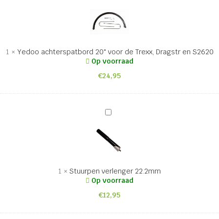
achterspatbord
20"
voor
de
Trexx,
1
×
Yedoo achterspatbord 20" voor de Trexx, Dragstr en S2620
Dragstr
Op voorraad
en
€
24,95
S2620
Stuurpen
verlenger
22.2mm
1
×
Stuurpen verlenger 22.2mm
Op voorraad
€
12,95