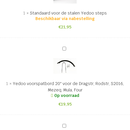
Yedoo
steps
1
×
Standaard voor de stalen Yedoo steps
Beschikbaar via nabestelling
€
21,95
Yedoo
voorspatbord
20"
voor
de
Dragstr,
1
×
Yedoo voorspatbord 20" voor de Dragstr, Rodstr, S2016,
Rodstr,
Mezeq, Mula, Four
S2016,
Op voorraad
Mezeq,
€
19,95
Mula,
Four
Yedoo