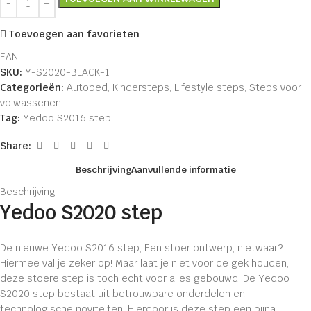
Toevoegen aan favorieten
EAN
SKU:
Y-S2020-BLACK-1
Categorieën:
Autoped
,
Kindersteps
,
Lifestyle steps
,
Steps voor
volwassenen
Tag:
Yedoo S2016 step
Share:
Beschrijving
Aanvullende informatie
Beschrijving
Yedoo S2020 step
De nieuwe Yedoo S2016 step, Een stoer ontwerp, nietwaar?
Hiermee val je zeker op! Maar laat je niet voor de gek houden,
deze stoere step is toch echt voor alles gebouwd. De Yedoo
S2020 step bestaat uit betrouwbare onderdelen en
technologische noviteiten. Hierdoor is deze step een bijna