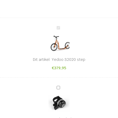
Yedoo
S2020
step
Dit artikel:
Yedoo S2020 step
€
379,95
Yedoo
bel