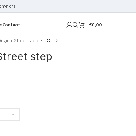
t met ons
s
Contact
€
0,00
riginal Street step
Street step