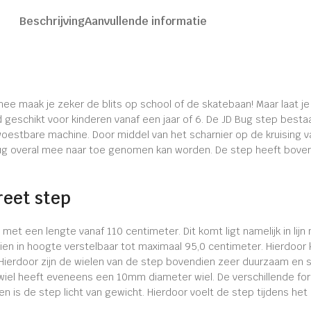
Beschrijving
Aanvullende informatie
mee maak je zeker de blits op school of de skatebaan! Maar laat j
d geschikt voor kinderen vanaf een jaar of 6. De JD Bug step best
woestbare machine. Door middel van het scharnier op de kruising v
g overal mee naar toe genomen kan worden. De step heeft bovendi
reet step
met een lengte vanaf 110 centimeter. Dit komt ligt namelijk in li
ien in hoogte verstelbaar tot maximaal 95,0 centimeter. Hierdoor
Hierdoor zijn de wielen van de step bovendien zeer duurzaam en sl
wiel heeft eveneens een 10mm diameter wiel. De verschillende fo
n is de step licht van gewicht. Hierdoor voelt de step tijdens het