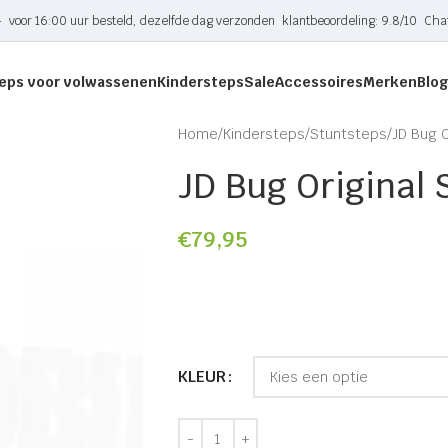
-
voor 16:00 uur besteld, dezelfde dag verzonden
klantbeoordeling: 9.8/10
Cha
eps voor volwassenen
Kindersteps
Sale
Accessoires
Merken
Blog
Home
Kindersteps
Stuntsteps
JD Bug O
JD Bug Original 
€
79,95
KLEUR