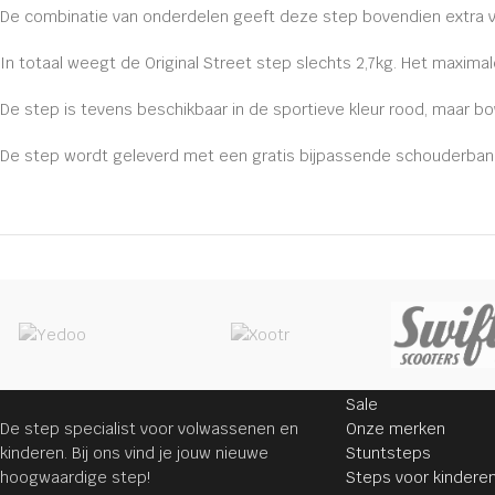
De combinatie van onderdelen geeft deze step bovendien extra ve
In totaal weegt de Original Street step slechts 2,7kg. Het maximal
De step is tevens beschikbaar in de sportieve kleur rood, maar bo
De step wordt geleverd met een gratis bijpassende schouderban
STEPPEN
Sale
De step specialist voor volwassenen en
Onze merken
kinderen. Bij ons vind je jouw nieuwe
Stuntsteps
hoogwaardige step!
Steps voor kindere