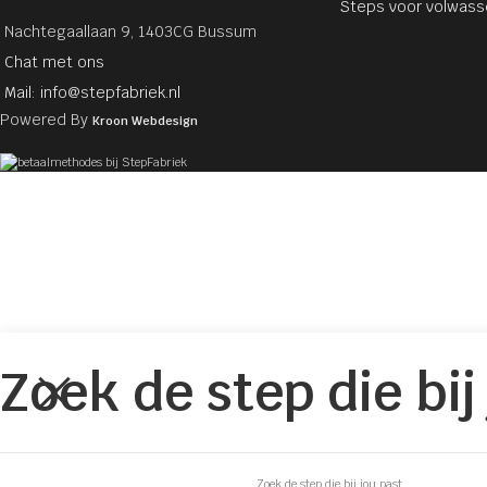
Steps voor volwas
Nachtegaallaan 9, 1403CG Bussum
Chat met ons
Mail: info@stepfabriek.nl
Powered By
Kroon Webdesign
Zoek de step die bij jou past.