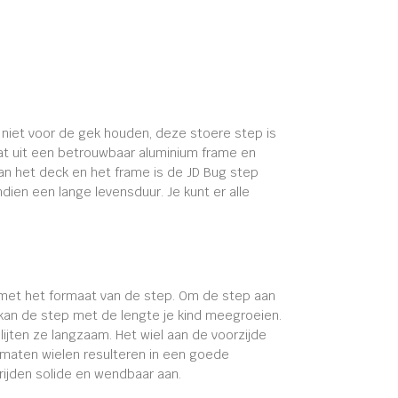
e niet voor de gek houden, deze stoere step is
aat uit een betrouwbaar aluminium frame en
an het deck en het frame is de JD Bug step
en een lange levensduur. Je kunt er alle
jn met het formaat van de step. Om de step aan
 kan de step met de lengte je kind meegroeien.
ijten ze langzaam. Het wiel aan de voorzijde
rmaten wielen resulteren in een goede
 rijden solide en wendbaar aan.