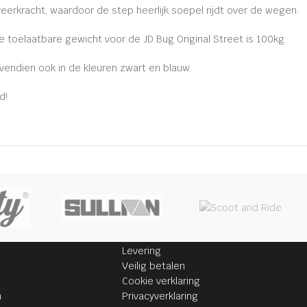
erkracht, waardoor de step heerlijk soepel rijdt over de wegen.
e toelaatbare gewicht voor de JD Bug Original Street is 100kg.
vendien ook in de kleuren zwart en blauw.
d!
INFORMATIE
Levering
Veilig betalen
Cookie verklaring
n
Privacyverklaring