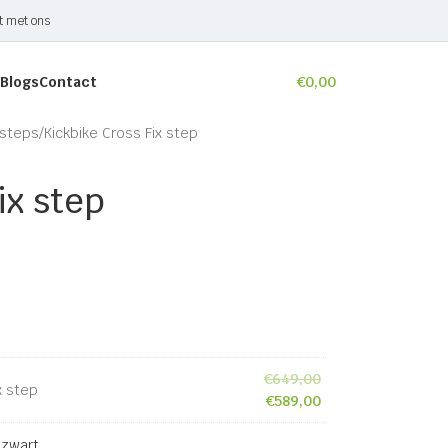
t met ons
Blogs
Contact
€
0,00
steps
Kickbike Cross Fix step
ix step
€
649,00
x step
€
589,00
 zwart