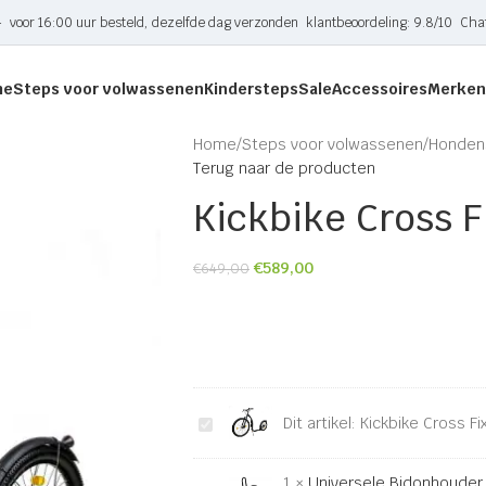
-
voor 16:00 uur besteld, dezelfde dag verzonden
klantbeoordeling: 9.8/10
Cha
me
Steps voor volwassenen
Kindersteps
Sale
Accessoires
Merken
Home
Steps voor volwassenen
Honden
Terug naar de producten
Kickbike Cross F
€
589,00
€
649,00
Kickbike
Dit artikel:
Kickbike Cross Fi
Cross
Fix
1
×
Universele Bidonhouder