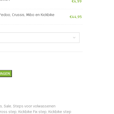
€
4,99
edoo, Crussis, Mibo en Kickbike
€
44,95
)
WAGEN
s
,
Sale
,
Steps voor volwassenen
Cross step
,
Kickbike Fix step
,
Kickbike step