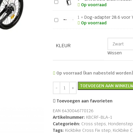
Universele
step
Op voorraad
Bidonhouder
zwart
1
×
Dog-adapter 28.6 voor Y
Dog-
Op voorraad
adapter
28.6
voor
KLEUR
Yedoo,
Crussis,
Wissen
Mibo
en
Kickbike
Op voorraad (kan nabesteld worden
TOEVOEGEN AAN WINKEL
Toevoegen aan favorieten
EAN
6430046770126
Artikelnummer:
KBCRF-BLA-1
Categorieën:
Cross steps
,
Hondenstep
Tags:
Kickbike Cross Fix step
,
Kickbike 