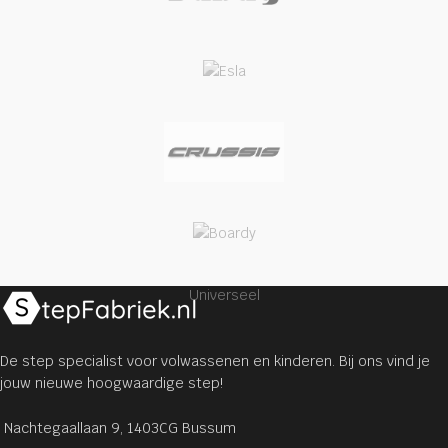
Universeel
De step specialist voor volwassenen en kinderen. Bij ons vind je
jouw nieuwe hoogwaardige step!
Nachtegaallaan 9, 1403CG Bussum