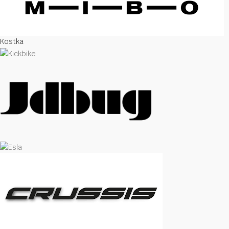
Kostka