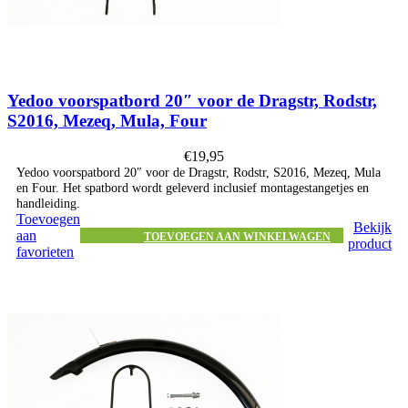
Yedoo voorspatbord 20″ voor de Dragstr, Rodstr,
S2016, Mezeq, Mula, Four
€
19,95
Yedoo voorspatbord 20″ voor de Dragstr, Rodstr, S2016, Mezeq, Mula
en Four. Het spatbord wordt geleverd inclusief montagestangetjes en
handleiding.
Toevoegen
Bekijk
aan
TOEVOEGEN AAN WINKELWAGEN
product
favorieten