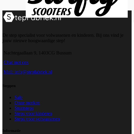
De step specialist voor volwassenen en kinderen. Bij ons vind je
jouw nieuwe hoogwaardige step!
Nachtegaallaan 9, 1403CG Bussum
Chat met ons
Mail: info@stepfabriek.nl
Steppen
Sale
Onze merken
Stuntsteps
Steps voor kinderen
Steps voor volwassenen
Informatie