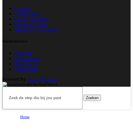
Levering
Veilig betalen
Cookie verklaring
Privacyverklaring
Algemene voorwaarden
Klantenservice
Webshop
Mijn account
Bestellingen
Winkelmand
Powered By
Kroon Webdesign
Zoeken
Home