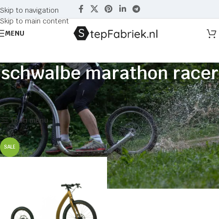
Skip to navigation
Skip to main content
MENU
schwalbe marathon racer
Home
Producten getagged “schwalbe marathon racer”
Enig resultaat
Toon menu
SALE