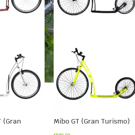
T (Gran
Mibo GT (Gran Turismo)
€
589,00