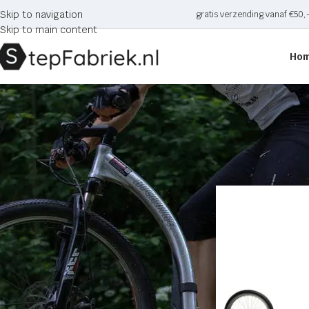
Skip to navigation
gratis verzending vanaf €50,
Skip to main content
Ho
Mibo GT step
CATEGORIE
Home
Producten ge
Onderdelen en accessoires
Kindersteps
Autoped
Driewieler steps
Loopfietsen
Stuntsteps
Vouwsteps
Sale
Steps voor volwassenen
Bedrijfssteps