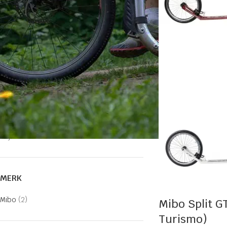
Cross steps
E-steps
Hondensteps
Lifestyle steps
Sportsteps
Vouwsteps
PRIJS
Filter
Prijs:
€580
—
€650
MERK
Mibo
(2)
Mibo Split G
Turismo)