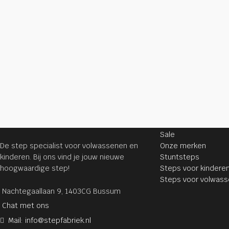
STEPPEN
Sale
De step specialist voor volwassenen en
Onze merken
kinderen. Bij ons vind je jouw nieuwe
Stuntsteps
hoogwaardige step!
Steps voor kindere
Steps voor volwas
Nachtegaallaan 9, 1403CG Bussum
Chat met ons
Mail: info@stepfabriek.nl