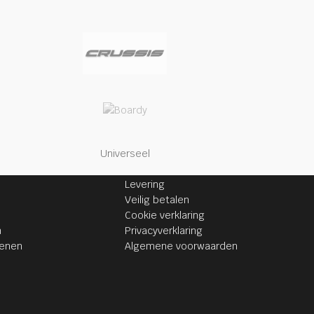
Universeel
INFORMATIE
Levering
Veilig betalen
Cookie verklaring
n
Privacyverklaring
senen
Algemene voorwaarden