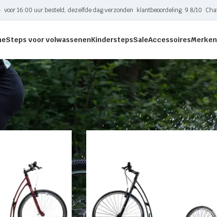
-
voor 16:00 uur besteld, dezelfde dag verzonden
klantbeoordeling: 9.8/10
Cha
me
Steps voor volwassenen
Kindersteps
Sale
Accessoires
Merken
tagged “Mibo GT step”
Toon