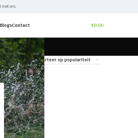
t met ons
Blogs
Contact
€
0,00
9
24
36