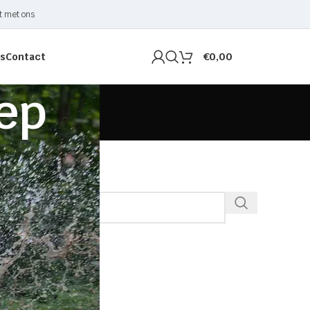
t met ons
s
Contact
€
0,00
tep