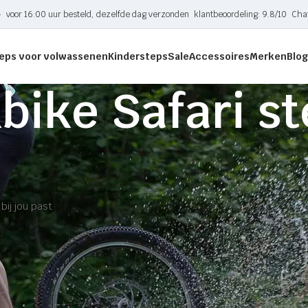
-
voor 16:00 uur besteld, dezelfde dag verzonden
klantbeoordeling: 9.8/10
Cha
eps voor volwassenen
Kindersteps
Sale
Accessoires
Merken
Blog
bike Safari s
tagged “Kickbike Safari step”
onden die aan je selectie voldoen.