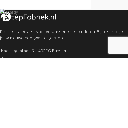
Universeel
De step specialist voor volwassenen en kinderen. Bij ons vind je
jouw nieuwe hoogwaardige step!
Nachtegaallaan 9, 1403CG Bussum
Chat met ons
Mail: info@stepfabriek.nl
STEPPEN
Sale
Onze merken
Stuntsteps
Steps voor kinderen
Steps voor volwassenen