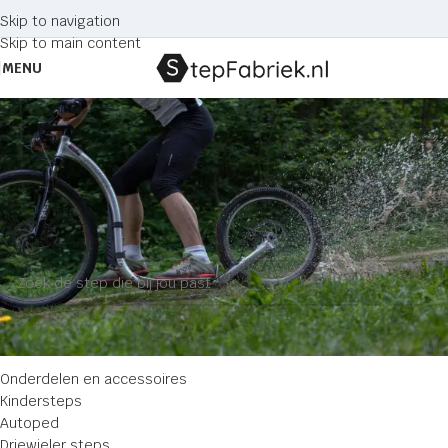
Skip to navigation
Skip to main content
MENU
Kickbike Safari Limited Edition
step
Home
Producten getagged “Kickbike Safari Limited Edition step”
Geen producten gevonden die aan je selectie voldoen.
CATEGORIE
Onderdelen en accessoires
Kindersteps
Autoped
Driewieler steps