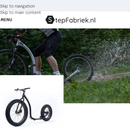
Skip to navigation
Skip to main content
MENU
Kickbike Max 26/20 step
Home
Producten getagged “Kickbike Max 26/20 step”
Sale