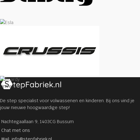
Universeel
De step specialist voor volwassenen en kinderen. Bij ons vind je
jouw nieuwe hoogwaardige step!
Nachtegaallaan 9, 1403CG Bussum
Chat met ons
Mail: info@stepfabriek.nl