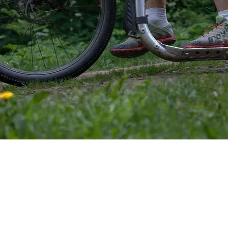
Cross steps
E-steps
Hondensteps
Lifestyle steps
Sportsteps
Vouwsteps