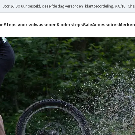
-
voor 16:00 uur besteld, dezelfde dag verzonden
klantbeoordeling: 9.8/10
Cha
me
Steps voor volwassenen
Kindersteps
Sale
Accessoires
Merken
tagged “Kickbike Freeride G4 step”
nden die aan je zoekcriteria voldoen.