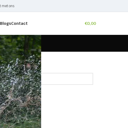
t met ons
Blogs
Contact
€
0,00