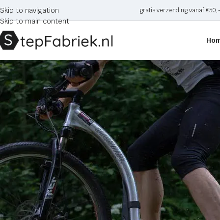
Skip to navigation
gratis verzending vanaf €50,
Skip to main content
Ho
Kickbike Freeride G4 step
CATEGORIE
Home
Producten ge
Onderdelen en accessoires
Geen producten gevo
Kindersteps
Autoped
Driewieler steps
Zoeken
Loopfietsen
Stuntsteps
Vouwsteps
Sale
Steps voor volwassenen
Bedrijfssteps