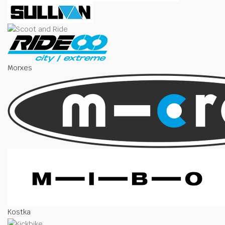
Morxes
Kostka