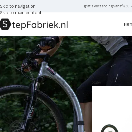
Skip to navigation
gratis verzending vanaf €50,
Skip to main content
Ho
Goud
CATEGORIE
Home
Producten g
Onderdelen en accessoires
Kindersteps
Autoped
Sale
Driewieler steps
Loopfietsen
Stuntsteps
Vouwsteps
Sale
Steps voor volwassenen
Bedrijfssteps