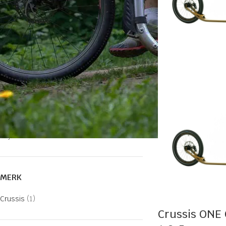
Cross steps
E-steps
Hondensteps
Lifestyle steps
Sportsteps
Vouwsteps
PRIJS
Filter
Prijs:
€520
—
€530
MERK
Crussis
(1)
Crussis ONE