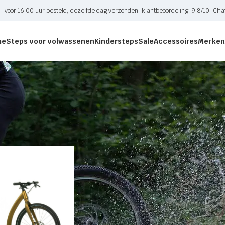
-
voor 16:00 uur besteld, dezelfde dag verzonden
klantbeoordeling: 9.8/10
Cha
me
Steps voor volwassenen
Kindersteps
Sale
Accessoires
Merken
etagged “Goud”
Toon