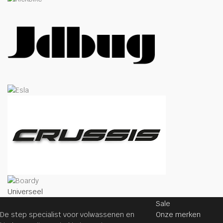
STEPPEN
Universeel
Sale
De step specialist voor volwassenen en
Onze merken