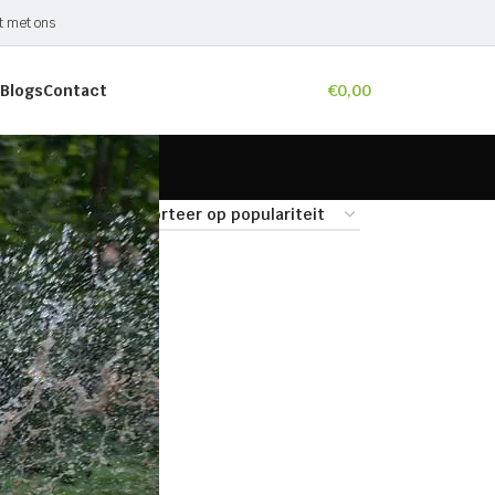
t met ons
Blogs
Contact
€
0,00
9
24
36