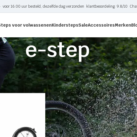
-
voor 16:00 uur besteld, dezelfde dag verzonden
klantbeoordeling: 9.8/10
Cha
Steps voor volwassenen
Kindersteps
Sale
Accessoires
Merken
Bl
e-step
etagged “e-step”
Toon