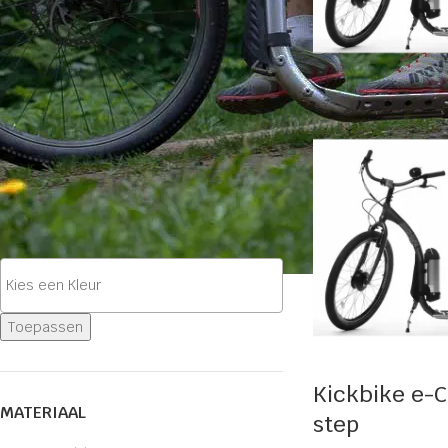
Prijs:
€1.670
—
€1.680
MERK
Kickbike
(1)
KLEUR
Toepassen
Kickbike e-
MATERIAAL
step