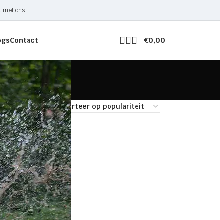
t met ons
ogs
Contact
€
0,00
9
24
36