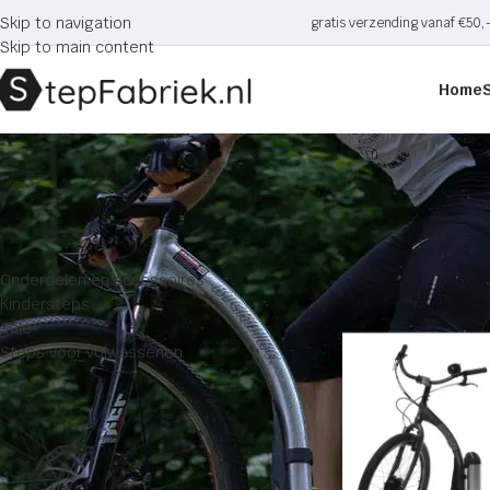
Skip to navigation
gratis verzending vanaf €50,
Skip to main content
Home
CATEGORIE
Home
Producten g
Onderdelen en accessoires
Kindersteps
Sale
Steps voor volwassenen
PRIJS
Filter