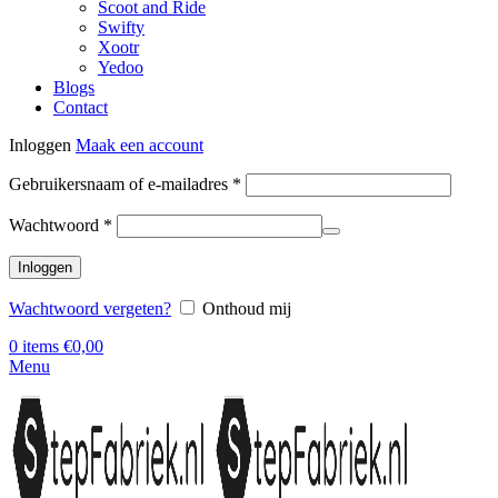
Scoot and Ride
Swifty
Xootr
Yedoo
Blogs
Contact
Inloggen
Maak een account
Vereist
Gebruikersnaam of e-mailadres
*
Vereist
Wachtwoord
*
Inloggen
Wachtwoord vergeten?
Onthoud mij
0
items
€
0,00
Menu