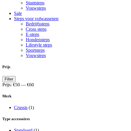
Stuntsteps
Vouwsteps
Sale
Steps voor volwassenen
Bedrijfssteps
Cross steps
E-steps
Hondensteps
Lifestyle steps
Sportsteps
Vouwsteps
Prijs
Min.
Max.
Filter
prijs
prijs
Prijs:
€50
—
€60
Merk
Crussis
(1)
Type accessoires
Standaard
(1)