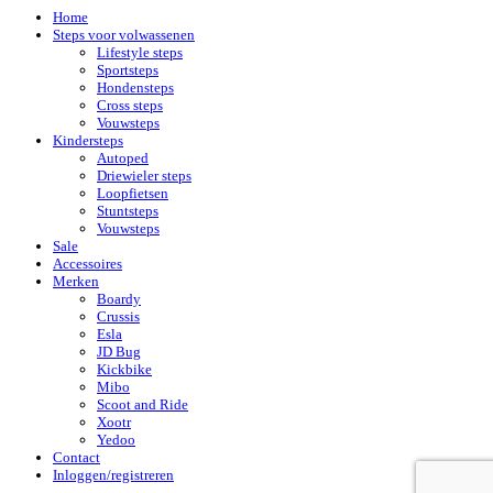
Home
Steps voor volwassenen
Lifestyle steps
Sportsteps
Hondensteps
Cross steps
Vouwsteps
Kindersteps
Autoped
Driewieler steps
Loopfietsen
Stuntsteps
Vouwsteps
Sale
Accessoires
Merken
Boardy
Crussis
Esla
JD Bug
Kickbike
Mibo
Scoot and Ride
Xootr
Yedoo
Contact
Inloggen/registreren