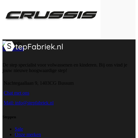
Universeel
De step specialist voor volwassenen en kinderen. Bij ons vind je
jouw nieuwe hoogwaardige step!
Nachtegaallaan 9, 1403CG Bussum
Chat met ons
Mail: info@stepfabriek.nl
Steppen
Sale
Onze merken