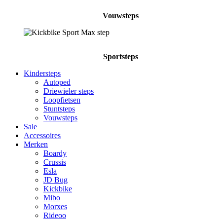
Vouwsteps
Sportsteps
Kindersteps
Autoped
Driewieler steps
Loopfietsen
Stuntsteps
Vouwsteps
Sale
Accessoires
Merken
Boardy
Crussis
Esla
JD Bug
Kickbike
Mibo
Morxes
Rideoo