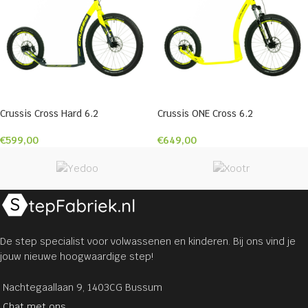
Crussis Cross Hard 6.2
Crussis ONE Cross 6.2
€
599,00
€
649,00
De step specialist voor volwassenen en kinderen. Bij ons vind je
jouw nieuwe hoogwaardige step!
Nachtegaallaan 9, 1403CG Bussum
Chat met ons