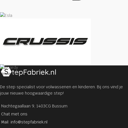
Universeel
De step specialist voor volwassenen en kinderen. Bij ons vind je
jouw nieuwe hoogwaardige step!
Nachtegaallaan 9, 1403CG Bussum
Chat met ons
Mail: info@stepfabriek.nl