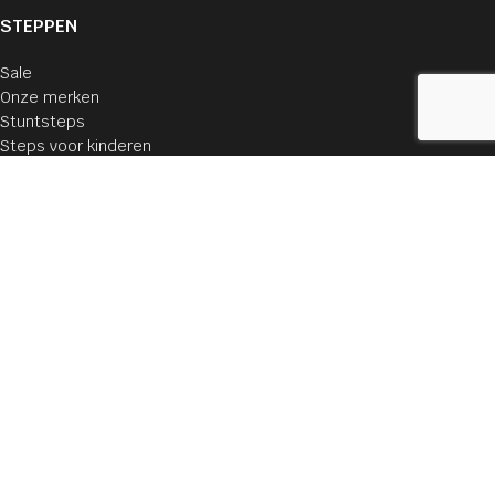
STEPPEN
Sale
Onze merken
Stuntsteps
Steps voor kinderen
Steps voor volwassenen
INFORMATIE
Levering
Veilig betalen
Cookie verklaring
Privacyverklaring
Algemene voorwaarden
KLANTENSERVICE
Webshop
Mijn account