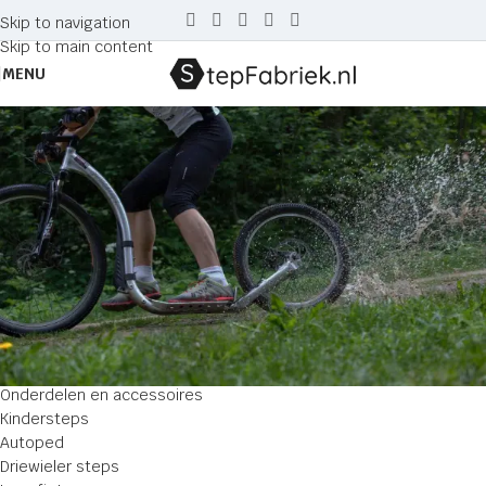
Skip to navigation
Skip to main content
MENU
Chrome
Home
Producten getagged “Chrome”
Geen producten gevonden die aan je selectie voldoen.
Zoeken
CATEGORIE
Onderdelen en accessoires
Kindersteps
Autoped
Driewieler steps