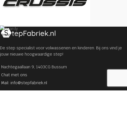
Universeel
De step specialist voor volwassenen en kinderen. Bij ons vind je
jouw nieuwe hoogwaardige step!
Nachtegaallaan 9, 1403CG Bussum
Chat met ons
Mail: info@stepfabriek.nl
STEPPEN
Sale
Onze merken
Stuntsteps
Steps voor kinderen