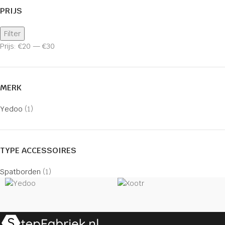
PRIJS
Filter
Prijs:
€20
—
€30
MERK
Yedoo
(1)
TYPE ACCESSOIRES
Spatborden
(1)