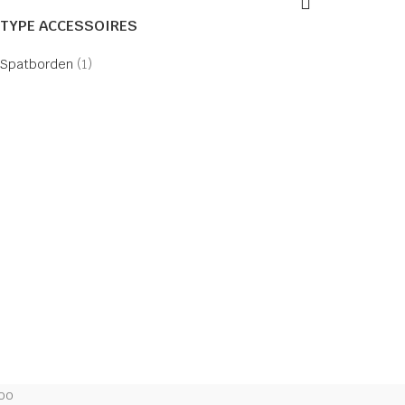
TYPE ACCESSOIRES
Spatborden
(1)