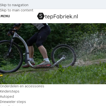
Skip to navigation
Skip to main content
MENU
4.4
Home
Producten getagged “4.4”
Geen producten gevonden die aan je selectie voldoen.
Zoeken
CATEGORIE
Onderdelen en accessoires
Kindersteps
Autoped
Driewieler steps