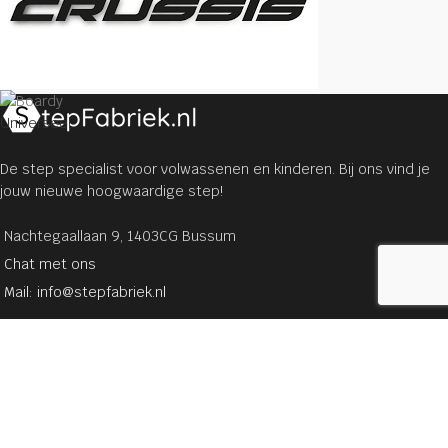
Universeel
De step specialist voor volwassenen en kinderen. Bij ons vind je
jouw nieuwe hoogwaardige step!
Nachtegaallaan 9, 1403CG Bussum
Chat met ons
Mail: info@stepfabriek.nl
STEPPEN
Sale
Onze merken
Stuntsteps
Steps voor kinderen