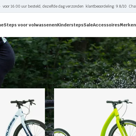
-
voor 16:00 uur besteld, dezelfde dag verzonden
klantbeoordeling: 9.8/10
Cha
me
Steps voor volwassenen
Kindersteps
Sale
Accessoires
Merken
tagged “4.2-4”
Toon
Sale