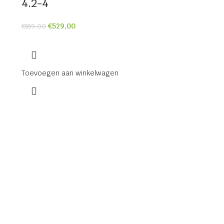
4.2-4
€
529,00
€
559,00
Toevoegen aan winkelwagen