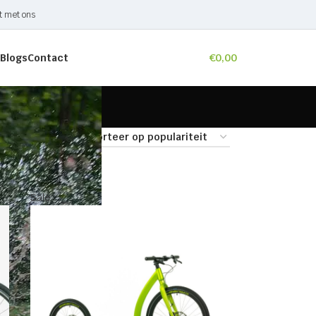
t met ons
Blogs
Contact
€
0,00
9
24
36
Sale