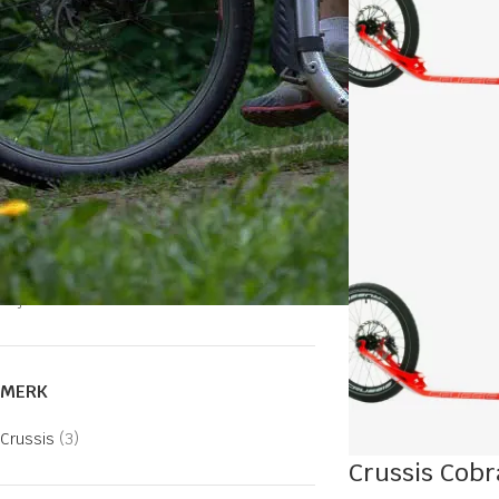
Cross steps
E-steps
Hondensteps
Lifestyle steps
Sportsteps
Vouwsteps
PRIJS
Filter
Prijs:
€370
—
€530
MERK
Crussis
(3)
Crussis Cobr