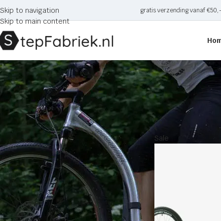
Skip to navigation
gratis verzending vanaf €50,
Skip to main content
Ho
4.2-4
CATEGORIE
Home
Producten ge
Onderdelen en accessoires
Kindersteps
Autoped
Sale
Driewieler steps
Loopfietsen
Stuntsteps
Vouwsteps
Sale
Steps voor volwassenen
Bedrijfssteps