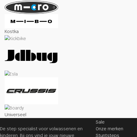
Kostka
STEPPEN
Universeel
Sale
De step specialist voor volwassenen en
Onze merken
kinderen. Bij ons vind je jouw nieuwe
Stuntsteps