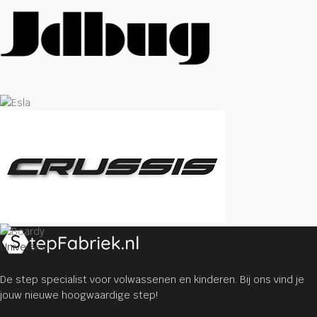
Universeel
De step specialist voor volwassenen en kinderen. Bij ons vind je
jouw nieuwe hoogwaardige step!